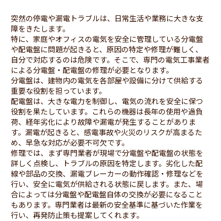
突然の停電や漏電トラブルは、日常生活や業務に大きな支
障をきたします。
特に、家庭やオフィスの電気を安全に管理している分電盤
や配電盤に問題が起きると、原因の特定や修理が難しく、
自分で対応するのは危険です。そこで、専門の電気工事業者
による分電盤・配電盤の修理が必要となります。
分電盤は、建物内の電気を各部屋や設備に分けて供給する
重要な役割を担っています。
配電盤は、大きな電力を制御し、電気の流れを安全に保つ
役割を果たしています。これらの機器は長年の使用や過負
荷、経年劣化により故障や漏電が発生することがありま
す。漏電が起きると、感電事故や火災のリスクが高まるた
め、早急な対応が必要不可欠です。
修理では、まず専門業者が現場で分電盤や配電盤の状態を
詳しく点検し、トラブルの原因を特定します。劣化した配
線や部品の交換、漏電ブレーカーの動作確認・修理などを
行い、安全に電気が供給される状態に戻します。また、場
合によっては分電盤や配電盤自体の交換が必要になること
もあります。専門業者は最新の安全基準に基づいた作業を
行い、再発防止策も提案してくれます。